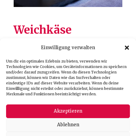
Weichkäse
Einwilligung verwalten
natur (auch liebevoll Blumenkas
genannt, weil er immer mit Blumen
Um dir ein optimales Erlebnis zu bieten, verwenden wir
Technologien wie Cookies, um Geräteinformationen zu speichern
dekoriert ist)
und/oder darauf zuzugreifen. Wenn du diesen Technologien
erhielt die Salzburger Genusskrone
zustimmst, können wir Daten wie das Surfverhalten oder
eindeutige IDs auf dieser Website verarbeiten. Wenn du deine
gibt es auch in den Sorten Chili oder
Einwillligung nicht erteilst oder zurückziehst, können bestimmte
Merkmale und Funktionen beeinträchtigt werden.
Kräuter
Akzeptieren
zurück zur Produktübersicht
Ablehnen